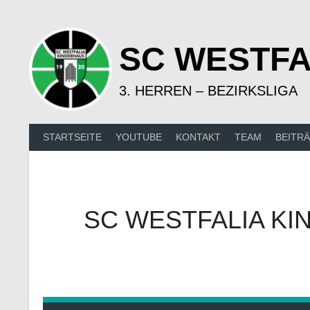
Springe
zum
Inhalt
SC WESTFA
3. HERREN – BEZIRKSLIGA
STARTSEITE
YOUTUBE
KONTAKT
TEAM
BEITR
SC WESTFALIA KI