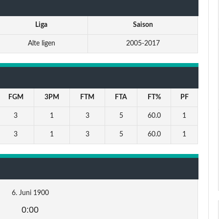
Liga
Saison
Alte ligen
2005-2017
FGM
3PM
FTM
FTA
FT%
PF
3
1
3
5
60.0
1
3
1
3
5
60.0
1
6. Juni 1900
0:00