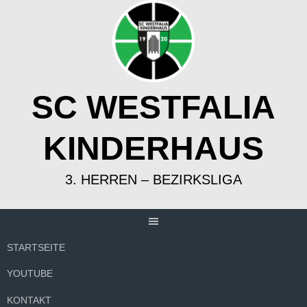
Springe
zum
Inhalt
SC WESTFALIA
KINDERHAUS
3. HERREN – BEZIRKSLIGA
STARTSEITE
YOUTUBE
KONTAKT