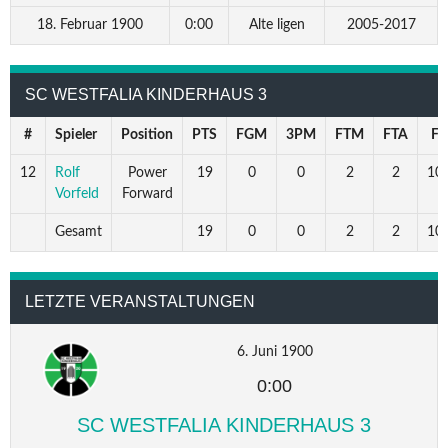
18. Februar 1900
0:00
Alte ligen
2005-2017
SC WESTFALIA KINDERHAUS 3
#
Spieler
Position
PTS
FGM
3PM
FTM
FTA
F
12
Rolf
Power
19
0
0
2
2
100
Vorfeld
Forward
Gesamt
19
0
0
2
2
100
LETZTE VERANSTALTUNGEN
6. Juni 1900
0:00
SC WESTFALIA KINDERHAUS 3