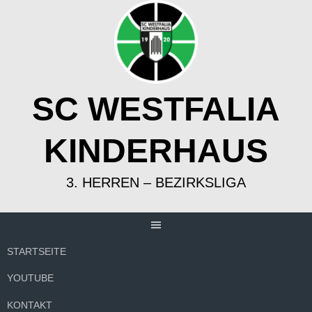
Springe
zum
Inhalt
SC WESTFALIA
KINDERHAUS
3. HERREN – BEZIRKSLIGA
STARTSEITE
YOUTUBE
KONTAKT