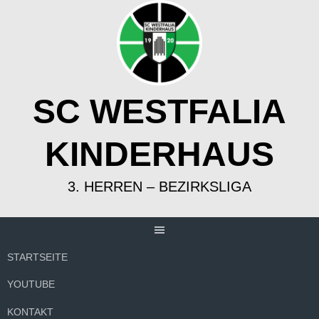
Springe
zum
Inhalt
SC WESTFALIA
KINDERHAUS
3. HERREN – BEZIRKSLIGA
STARTSEITE
YOUTUBE
KONTAKT