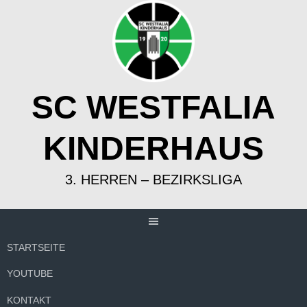
Springe
zum
Inhalt
SC WESTFALIA
KINDERHAUS
3. HERREN – BEZIRKSLIGA
STARTSEITE
YOUTUBE
KONTAKT