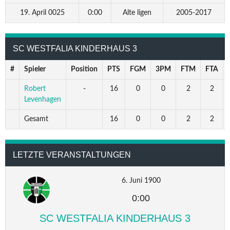
19. April 0025
0:00
Alte ligen
2005-2017
SC WESTFALIA KINDERHAUS 3
#
Spieler
Position
PTS
FGM
3PM
FTM
FTA
Robert
-
16
0
0
2
2
Levenhagen
Gesamt
16
0
0
2
2
LETZTE VERANSTALTUNGEN
6. Juni 1900
0:00
SC WESTFALIA KINDERHAUS 3