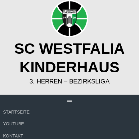
Springe
zum
Inhalt
SC WESTFALIA
KINDERHAUS
3. HERREN – BEZIRKSLIGA
STARTSEITE
YOUTUBE
KONTAKT