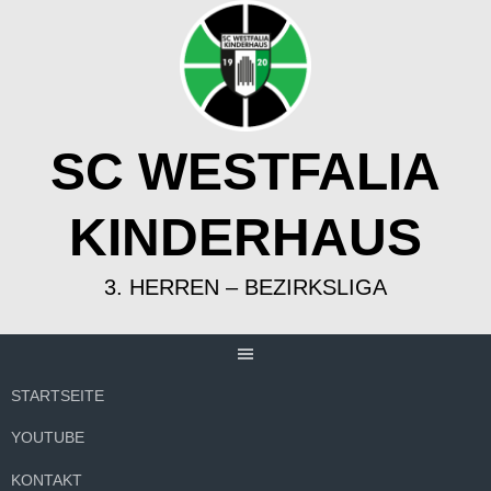
Springe
zum
Inhalt
SC WESTFALIA
KINDERHAUS
3. HERREN – BEZIRKSLIGA
STARTSEITE
YOUTUBE
KONTAKT