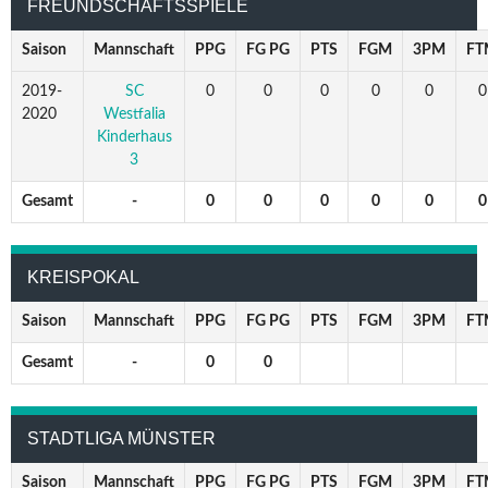
FREUNDSCHAFTSSPIELE
Saison
Mannschaft
PPG
FG PG
PTS
FGM
3PM
FT
2019-
SC
0
0
0
0
0
0
2020
Westfalia
Kinderhaus
3
Gesamt
-
0
0
0
0
0
0
KREISPOKAL
Saison
Mannschaft
PPG
FG PG
PTS
FGM
3PM
FT
Gesamt
-
0
0
STADTLIGA MÜNSTER
Saison
Mannschaft
PPG
FG PG
PTS
FGM
3PM
FT