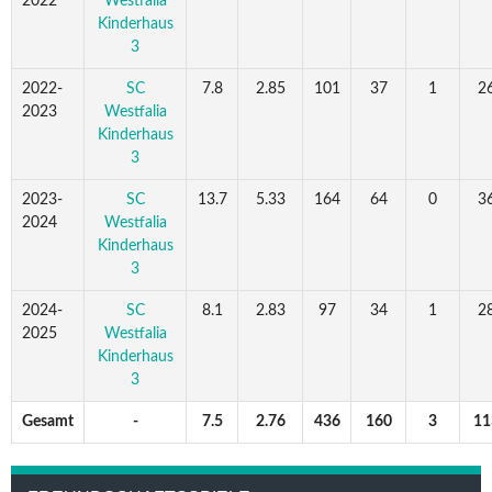
2022
Westfalia
Kinderhaus
3
2022-
SC
7.8
2.85
101
37
1
2
2023
Westfalia
Kinderhaus
3
2023-
SC
13.7
5.33
164
64
0
3
2024
Westfalia
Kinderhaus
3
2024-
SC
8.1
2.83
97
34
1
2
2025
Westfalia
Kinderhaus
3
Gesamt
-
7.5
2.76
436
160
3
11