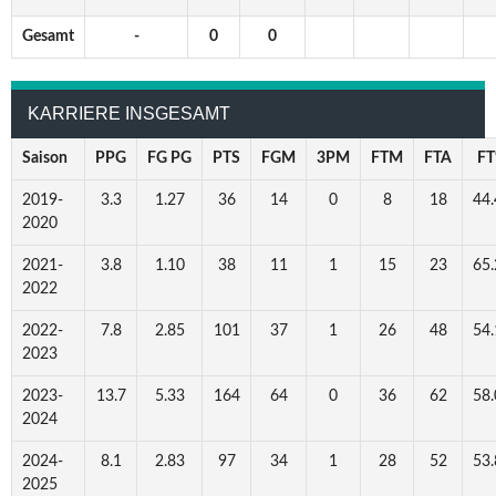
Gesamt
-
0
0
KARRIERE INSGESAMT
Saison
PPG
FG PG
PTS
FGM
3PM
FTM
FTA
F
2019-
3.3
1.27
36
14
0
8
18
44.
2020
2021-
3.8
1.10
38
11
1
15
23
65.
2022
2022-
7.8
2.85
101
37
1
26
48
54.
2023
2023-
13.7
5.33
164
64
0
36
62
58.
2024
2024-
8.1
2.83
97
34
1
28
52
53.
2025