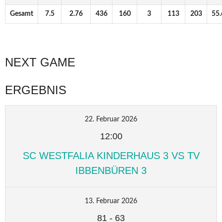
Gesamt
7.5
2.76
436
160
3
113
203
55.
NEXT GAME
ERGEBNIS
22. Februar 2026
12:00
SC WESTFALIA KINDERHAUS 3 VS TV
IBBENBÜREN 3
13. Februar 2026
81
-
63