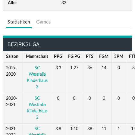
Alter
33
Statistiken
Games
BEZIRKSLIGA
Saison
Mannschaft
PPG
FG PG
PTS
FGM
3PM
FT
2019-
SC
3.3
1.27
36
14
0
8
2020
Westfalia
Kinderhaus
3
2020-
SC
0
0
0
0
0
0
2021
Westfalia
Kinderhaus
3
2021-
SC
3.8
1.10
38
11
1
1