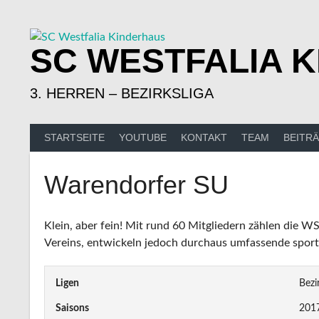
Springe
zum
Inhalt
SC WESTFALIA 
3. HERREN – BEZIRKSLIGA
STARTSEITE
YOUTUBE
KONTAKT
TEAM
BEITR
Warendorfer SU
Klein, aber fein! Mit rund 60 Mitgliedern zählen die 
Vereins, entwickeln jedoch durchaus umfassende sportl
Ligen
Bezi
Saisons
2017