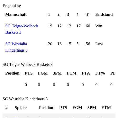
Ergebnisse
Mannschaft
1
2
3
4
T
Endstand
SG Telgte-Wolbeck
19
12
12
17
60
Win
Baskets 3
SC Westfalia
20
16
15
5
56
Loss
Kinderhaus 3
SG Telgte-Wolbeck Baskets 3
Position
PTS
FGM
3PM
FTM
FTA
FT%
PF
0
0
0
0
0
0
0
SC Westfalia Kinderhaus 3
#
Spieler
Position
PTS
FGM
3PM
FTM