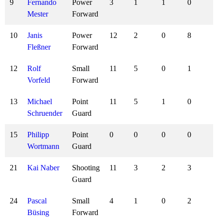
9
Fernando
Power
3
1
1
0
Mester
Forward
10
Janis
Power
12
2
0
8
Fleßner
Forward
12
Rolf
Small
11
5
0
1
Vorfeld
Forward
13
Michael
Point
11
5
1
0
Schruender
Guard
15
Philipp
Point
0
0
0
0
Wortmann
Guard
21
Kai Naber
Shooting
11
3
2
3
Guard
24
Pascal
Small
4
1
0
2
Büsing
Forward