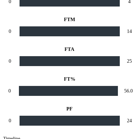
0
4
FTM
0
14
FTA
0
25
FT%
0
56.0
PF
0
24
Timeline