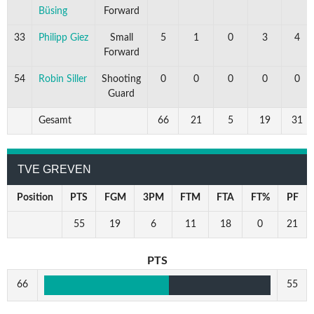
Büsing
Forward
33
Philipp Giez
Small
5
1
0
3
4
Forward
54
Robin Siller
Shooting
0
0
0
0
0
Guard
Gesamt
66
21
5
19
31
TVE GREVEN
Position
PTS
FGM
3PM
FTM
FTA
FT%
PF
55
19
6
11
18
0
21
PTS
66
55