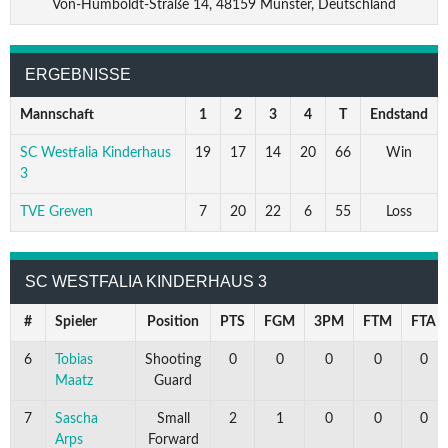
Von-Humboldt-Straße 14, 48159 Münster, Deutschland
ERGEBNISSE
Mannschaft
1
2
3
4
T
Endstand
SC Westfalia Kinderhaus
19
17
14
20
66
Win
3
TVE Greven
7
20
22
6
55
Loss
SC WESTFALIA KINDERHAUS 3
#
Spieler
Position
PTS
FGM
3PM
FTM
FTA
6
Tobias
Shooting
0
0
0
0
0
Maatz
Guard
7
Sascha
Small
2
1
0
0
0
Arps
Forward