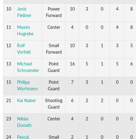
10
Janis
Power
10
3
0
4
8
Fleßner
Forward
11
Maxim
Center
4
0
0
4
8
Hogrebe
12
Rolf
Small
10
3
1
3
5
Vorfeld
Forward
13
Michael
Point
16
5
1
5
6
Schruender
Guard
15
Philipp
Point
7
3
1
0
0
Wortmann
Guard
21
Kai Naber
Shooting
6
2
2
0
0
Guard
23
Niklas
Center
4
2
0
0
0
Donath
24
Pascal
Small
2
1
0
0
0