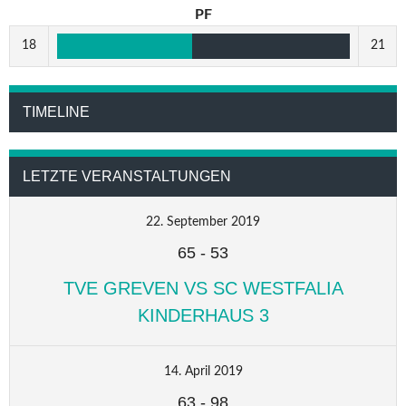
PF
18
21
TIMELINE
LETZTE VERANSTALTUNGEN
22. September 2019
65
-
53
TVE GREVEN VS SC WESTFALIA
KINDERHAUS 3
14. April 2019
63
-
98