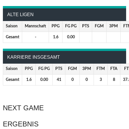
ALTE LIGEN
Saison
Mannschaft
PPG
FG PG
PTS
FGM
3PM
FT
Gesamt
-
1.6
0.00
KARRIERE INSGESAMT
Saison
PPG
FG PG
PTS
FGM
3PM
FTM
FTA
F
Gesamt
1.6
0.00
41
0
0
3
8
37.
NEXT GAME
ERGEBNIS