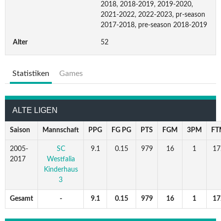
2018, 2018-2019, 2019-2020,
2021-2022, 2022-2023, pr-season
2017-2018, pre-season 2018-2019
Alter
52
Statistiken
Games
ALTE LIGEN
Saison
Mannschaft
PPG
FG PG
PTS
FGM
3PM
FT
2005-
SC
9.1
0.15
979
16
1
17
2017
Westfalia
Kinderhaus
3
Gesamt
-
9.1
0.15
979
16
1
17