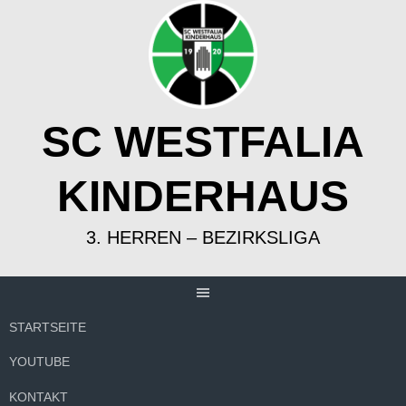
Springe
zum
Inhalt
SC WESTFALIA
KINDERHAUS
3. HERREN – BEZIRKSLIGA
STARTSEITE
YOUTUBE
KONTAKT