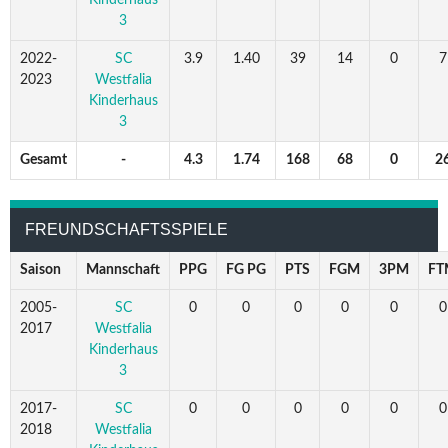
3
2022-
SC
3.9
1.40
39
14
0
7
2023
Westfalia
Kinderhaus
3
Gesamt
-
4.3
1.74
168
68
0
2
FREUNDSCHAFTSSPIELE
Saison
Mannschaft
PPG
FG PG
PTS
FGM
3PM
FT
2005-
SC
0
0
0
0
0
0
2017
Westfalia
Kinderhaus
3
2017-
SC
0
0
0
0
0
0
2018
Westfalia