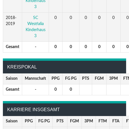
Kinderhaus
3
2018-
SC
0
0
0
0
0
0
2019
Westfalia
Kinderhaus
3
Gesamt
-
0
0
0
0
0
0
KREISPOKAL
Saison
Mannschaft
PPG
FG PG
PTS
FGM
3PM
FT
Gesamt
-
0
0
KARRIERE INSGESAMT
Saison
PPG
FG PG
PTS
FGM
3PM
FTM
FTA
F