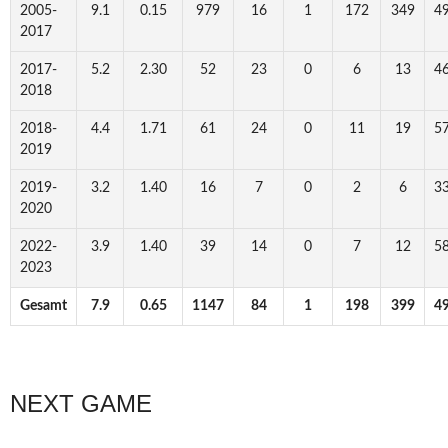
2005-
9.1
0.15
979
16
1
172
349
49
2017
2017-
5.2
2.30
52
23
0
6
13
46
2018
2018-
4.4
1.71
61
24
0
11
19
57
2019
2019-
3.2
1.40
16
7
0
2
6
33
2020
2022-
3.9
1.40
39
14
0
7
12
58
2023
Gesamt
7.9
0.65
1147
84
1
198
399
49
NEXT GAME