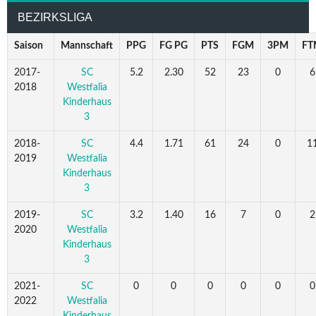
BEZIRKSLIGA
Saison
Mannschaft
PPG
FG PG
PTS
FGM
3PM
FT
2017-
SC
5.2
2.30
52
23
0
6
2018
Westfalia
Kinderhaus
3
2018-
SC
4.4
1.71
61
24
0
1
2019
Westfalia
Kinderhaus
3
2019-
SC
3.2
1.40
16
7
0
2
2020
Westfalia
Kinderhaus
3
2021-
SC
0
0
0
0
0
0
2022
Westfalia
Kinderhaus