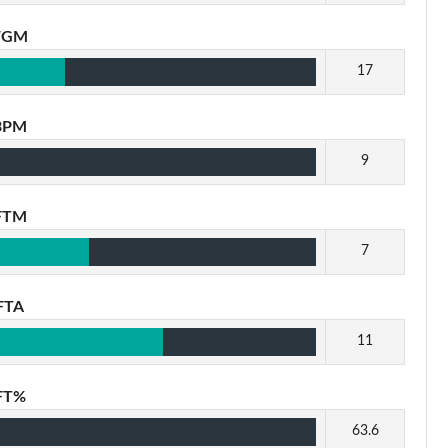
FGM
17
3PM
9
FTM
7
FTA
11
FT%
63.6