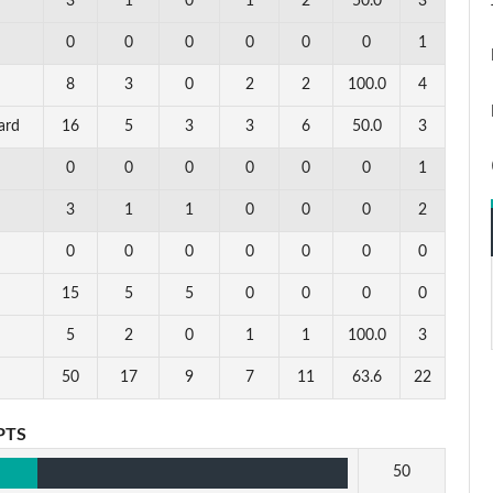
3
1
0
1
2
50.0
3
0
0
0
0
0
0
1
8
3
0
2
2
100.0
4
ard
16
5
3
3
6
50.0
3
0
0
0
0
0
0
1
3
1
1
0
0
0
2
0
0
0
0
0
0
0
15
5
5
0
0
0
0
5
2
0
1
1
100.0
3
50
17
9
7
11
63.6
22
PTS
50