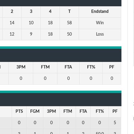
2
3
4
T
Endstand
14
10
18
58
Win
12
9
18
50
Loss
M
3PM
FTM
FTA
FT%
PF
0
0
0
0
0
PTS
FGM
3PM
FTM
FTA
FT%
PF
0
0
0
0
0
0
5