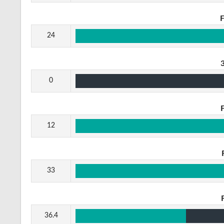
24
0
12
33
36.4