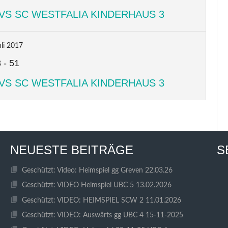
VS SC WESTFALIA KINDERHAUS 3
uli 2017
8
-
51
VS SC WESTFALIA KINDERHAUS 3
NEUESTE BEITRÄGE
S
Geschützt: Video: Heimspiel gg Greven 22.03.26
Geschützt: VIDEO Heimspiel UBC 5 13.02.2026
Geschützt: VIDEO: HEIMSPIEL SCW 2 11.01.2026
Geschützt: VIDEO: Auswärts gg UBC 4 15-11-2025