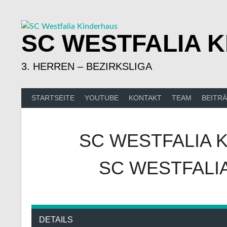
Springe
zum
Inhalt
SC WESTFALIA 
3. HERREN – BEZIRKSLIGA
STARTSEITE
YOUTUBE
KONTAKT
TEAM
BEITR
SC WESTFALIA 
SC WESTFALI
DETAILS