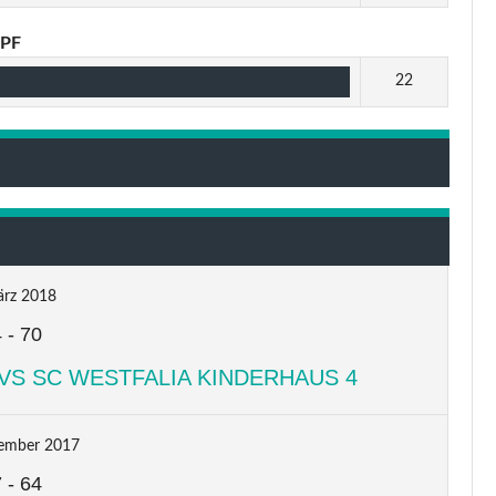
PF
22
ärz 2018
4
-
70
VS SC WESTFALIA KINDERHAUS 4
ember 2017
7
-
64