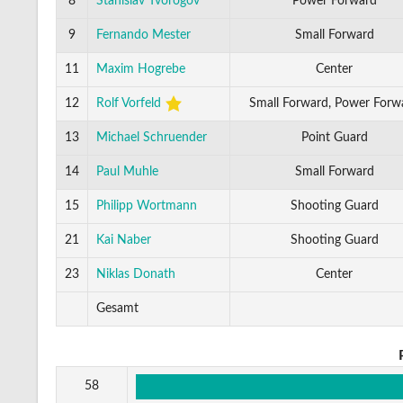
8
Stanislav Tvorogov
Power Forward
9
Fernando Mester
Small Forward
11
Maxim Hogrebe
Center
12
Rolf Vorfeld
Small Forward, Power Forw
13
Michael Schruender
Point Guard
14
Paul Muhle
Small Forward
15
Philipp Wortmann
Shooting Guard
21
Kai Naber
Shooting Guard
23
Niklas Donath
Center
Gesamt
58