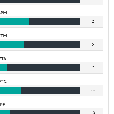
3PM
2
FTM
5
FTA
9
FT%
55.6
PF
10