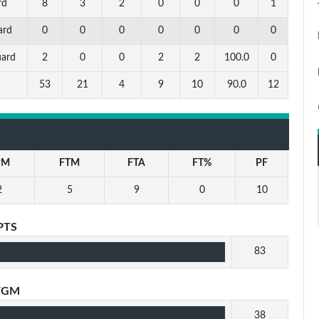
rd
8
3
2
0
0
0
1
ard
0
0
0
0
0
0
0
uard
2
0
0
2
2
100.0
0
53
21
4
9
10
90.0
12
PM
FTM
FTA
FT%
PF
2
5
9
0
10
PTS
83
FGM
38