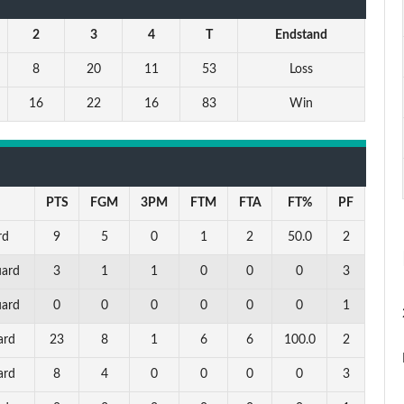
2
3
4
T
Endstand
8
20
11
53
Loss
16
22
16
83
Win
PTS
FGM
3PM
FTM
FTA
FT%
PF
rd
9
5
0
1
2
50.0
2
uard
3
1
1
0
0
0
3
uard
0
0
0
0
0
0
1
ard
23
8
1
6
6
100.0
2
ard
8
4
0
0
0
0
3