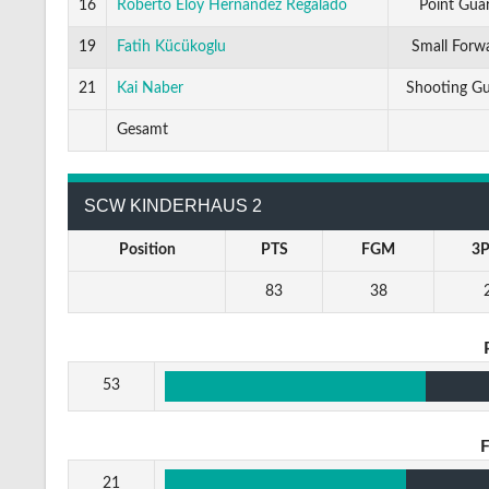
16
Roberto Eloy Hernandez Regalado
Point Gua
19
Fatih Kücükoglu
Small Forw
21
Kai Naber
Shooting G
Gesamt
SCW KINDERHAUS 2
Position
PTS
FGM
3
83
38
53
21