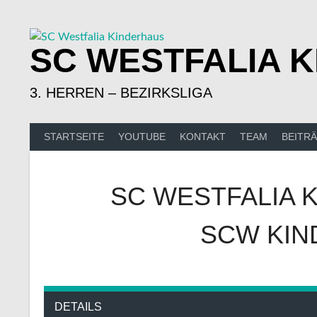
Springe
zum
Inhalt
SC WESTFALIA 
3. HERREN – BEZIRKSLIGA
STARTSEITE
YOUTUBE
KONTAKT
TEAM
BEITR
SC WESTFALIA 
SCW KIN
DETAILS