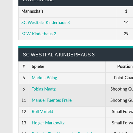
Mannschaft
1
SC Westfalia Kinderhaus 3
14
SCW Kinderhaus 2
29
SC WESTFALIA KINDERHAUS 3
#
Spieler
Position
5
Markus Böing
Point Gua
6
Tobias Maatz
Shooting G
11
Manuel Fuentes Fraile
Shooting G
12
Rolf Vorfeld
Small Forw
13
Holger Markowitz
Small Forw