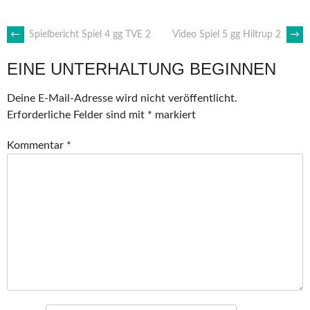
ARTIKEL-
←
Spielbericht Spiel 4 gg TVE 2
Video Spiel 5 gg Hiltrup 2
→
EINE UNTERHALTUNG BEGINNEN
NAVIGATION
Deine E-Mail-Adresse wird nicht veröffentlicht.
Erforderliche Felder sind mit
*
markiert
Kommentar
*