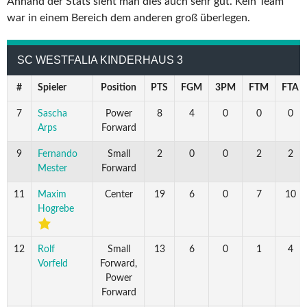
Anhand der Stats sieht man dies auch sehr gut. Kein Team
war in einem Bereich dem anderen groß überlegen.
SC WESTFALIA KINDERHAUS 3
#
Spieler
Position
PTS
FGM
3PM
FTM
FTA
7
Sascha
Power
8
4
0
0
0
Arps
Forward
9
Fernando
Small
2
0
0
2
2
Mester
Forward
11
Maxim
Center
19
6
0
7
10
Hogrebe
12
Rolf
Small
13
6
0
1
4
Vorfeld
Forward,
Power
Forward