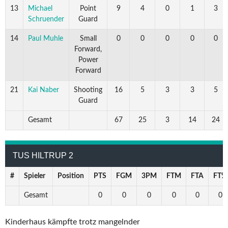
13
Michael
Point
9
4
0
1
3
Schruender
Guard
14
Paul Muhle
Small
0
0
0
0
0
Forward,
Power
Forward
21
Kai Naber
Shooting
16
5
3
3
5
Guard
Gesamt
67
25
3
14
24
TUS HILTRUP 2
#
Spieler
Position
PTS
FGM
3PM
FTM
FTA
FT%
Gesamt
0
0
0
0
0
0
Kinderhaus kämpfte trotz mangelnder