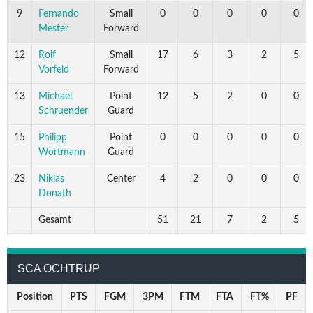
9
Fernando
Small
0
0
0
0
0
Mester
Forward
12
Rolf
Small
17
6
3
2
5
Vorfeld
Forward
13
Michael
Point
12
5
2
0
0
Schruender
Guard
15
Philipp
Point
0
0
0
0
0
Wortmann
Guard
23
Niklas
Center
4
2
0
0
0
Donath
Gesamt
51
21
7
2
5
SCA OCHTRUP
Position
PTS
FGM
3PM
FTM
FTA
FT%
PF