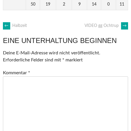
50
19
2
9
14
0
11
ARTIKEL-
←
Halbzeit
VIDEO gg Ochtrup
→
EINE UNTERHALTUNG BEGINNEN
NAVIGATION
Deine E-Mail-Adresse wird nicht veröffentlicht.
Erforderliche Felder sind mit
*
markiert
Kommentar
*