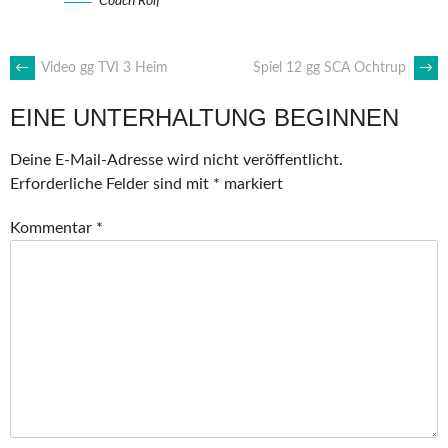
Coach Rolf
ARTIKEL-
←
Video gg TVI 3 Heim
Spiel 12 gg SCA Ochtrup
→
EINE UNTERHALTUNG BEGINNEN
NAVIGATION
Deine E-Mail-Adresse wird nicht veröffentlicht.
Erforderliche Felder sind mit
*
markiert
Kommentar
*