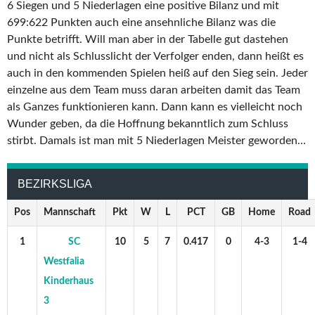
6 Siegen und 5 Niederlagen eine positive Bilanz und mit
699:622 Punkten auch eine ansehnliche Bilanz was die
Punkte betrifft. Will man aber in der Tabelle gut dastehen
und nicht als Schlusslicht der Verfolger enden, dann heißt es
auch in den kommenden Spielen heiß auf den Sieg sein. Jeder
einzelne aus dem Team muss daran arbeiten damit das Team
als Ganzes funktionieren kann. Dann kann es vielleicht noch
Wunder geben, da die Hoffnung bekanntlich zum Schluss
stirbt. Damals ist man mit 5 Niederlagen Meister geworden…
BEZIRKSLIGA
Pos
Mannschaft
Pkt
W
L
PCT
GB
Home
Road
1
SC
10
5
7
0.417
0
4-3
1-4
Westfalia
Kinderhaus
3