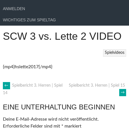
ANMELDEN
WICHTIGES ZUM SPIELTAG
SCW 3 vs. Lette 2 VIDEO
Spielvideos
{mp4}hslette2017{/mp4}
ARTIKEL-
←
Spielbericht 3. Herren | Spiel
Spielbericht 3. Herren | Spiel 15
→
14
NAVIGATION
EINE UNTERHALTUNG BEGINNEN
Deine E-Mail-Adresse wird nicht veröffentlicht.
Erforderliche Felder sind mit
*
markiert