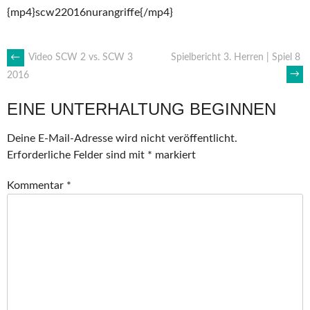
{mp4}scw22016nurangriffe{/mp4}
ARTIKEL-
←
Video SCW 2 vs. SCW 3
Spielbericht 3. Herren | Spiel 8
→
2016
NAVIGATION
EINE UNTERHALTUNG BEGINNEN
Deine E-Mail-Adresse wird nicht veröffentlicht.
Erforderliche Felder sind mit
*
markiert
Kommentar
*