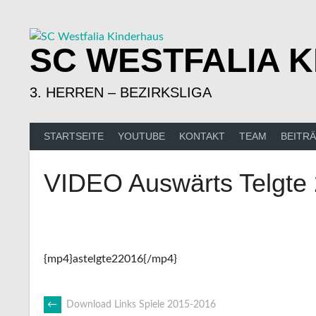
Springe
zum
Inhalt
SC WESTFALIA 
3. HERREN – BEZIRKSLIGA
STARTSEITE
YOUTUBE
KONTAKT
TEAM
BEITR
VIDEO Auswärts Telgte 
{mp4}astelgte22016{/mp4}
ARTIKEL-
←
Download Links Spiele 2015-2016