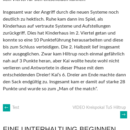
Insgesamt war der Angriff durch die neuen Systeme noch
deutlich zu hektisch. Ruhe kam dann ins Spiel, als
Kinderhaus auf vertraute Systeme und Aufstellungen
zurückgriff. Dies hat Kinderhaus im 2. Viertel getan und
konnte so eine 10 Punkteführung herausarbeiten und diese
bis zum Schluss verteidigen. Die 2. Halbzeit lief insgesamt
sehr ausgeglichen. Zwar kam Hiltrup noch einmal gefährlich
nah auf 3 Punkte heran, aber Kai wollte heute wohl nicht
verlieren und Antwortete in dieser Phase mit dem
entscheidenden Dreier! Kai‘s 6. Dreier am Ende machte dann
den Sack endgültig zu. Insgesamt kam er damit auf starke 28
Punkte und wurde so zum „Man of the match“.
ARTIKEL-
←
Test
VIDEO Kreispokal TuS Hiltrup
→
NAVIGATION
EINE UNTERHALTUNG BEGINNEN