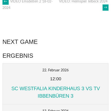
ARTIKEL-
←
VIDEO Emsdetten 2 18-02-
VIDEO: Heimspiel Telbeck 2024
→
2024
NAVIGATION
NEXT GAME
ERGEBNIS
22. Februar 2026
12:00
SC WESTFALIA KINDERHAUS 3 VS TV
IBBENBÜREN 3