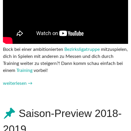
Bock bei einer ambitionierten
Bezirksligatruppe
mitzuspielen,
dich in Spielen mit anderen zu Messen und dich durch
Training weiter zu steigern?! Dann komm schau einfach bei
einem
Training
vorbei!
„Wir
weiterlesen
→
suchen
Mitstreiter!“
Saison-Preview 2018-
2019